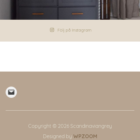
Följ på Instagram
Mail
Copyright © 2026 Scandinaviangrey
Designed by
WPZOOM