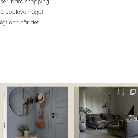
lser, bara shopping
t få uppleva något
igt och när det