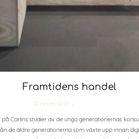
Framtidens handel
20 januari, 2020
0 comments
s på Carlins studier av de unga generationernas ko
t från de äldre generationerna som växte upp innan digit