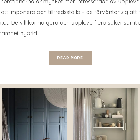
enerationerna är mycket mer intresserade av uppleve
 att imponera och tillfredsställa – de förväntar sig at
at. De vill kunna göra och uppleva flera saker samtid
namnet hybrid.
READ MORE