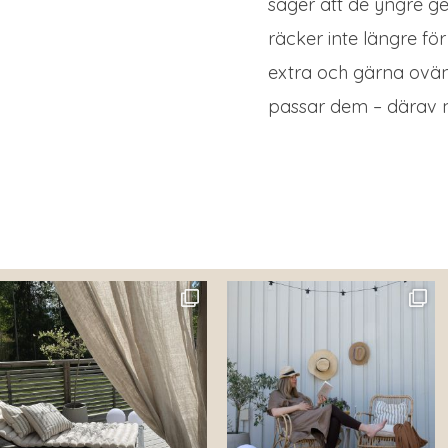
säger att de yngre g
räcker inte längre för
extra och gärna ovänt
passar dem – därav 