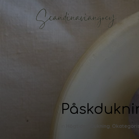
Påskdukni
in
Högtider
,
Dukning
,
Okategori