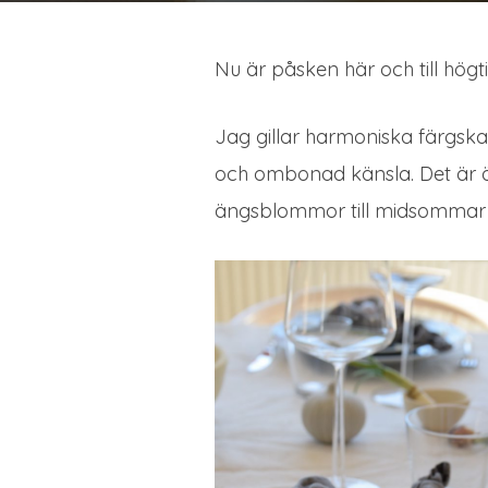
Nu är påsken här och till högtid
Jag gillar harmoniska färgskal
och ombonad känsla. Det är även
ängsblommor till midsommar o