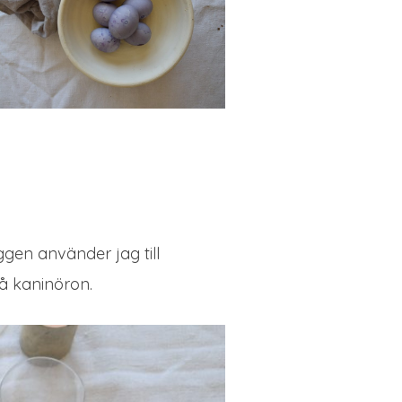
gen använder jag till
må kaninöron.