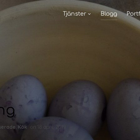
Tjänster
Blogg
Port
ng
serade
,
Kök
on
18 april, 2019