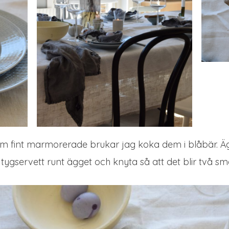
em fint marmorerade brukar jag koka dem i blåbär. Äg
tygservett runt ägget och knyta så att det blir två s