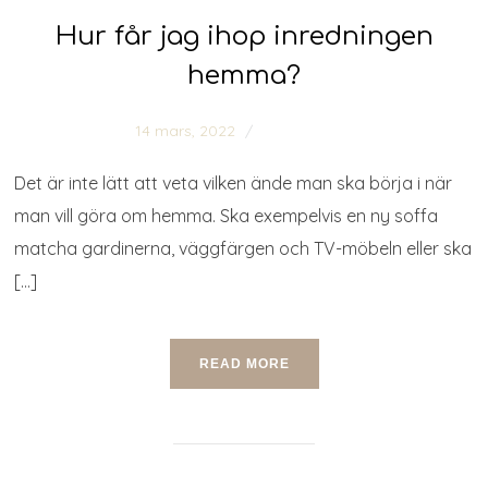
Hur får jag ihop inredningen
hemma?
14 mars, 2022
0 comments
Det är inte lätt att veta vilken ände man ska börja i när
man vill göra om hemma. Ska exempelvis en ny soffa
matcha gardinerna, väggfärgen och TV-möbeln eller ska
[…]
READ MORE